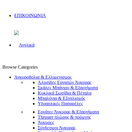
ΕΠΙΚΟΙΝΩΝΙΑ
Browse Categories
Αγκυροβολια & Ελλιμενισμος
Αλυσίδες Εργατών Άγκυρας
Σκάλες Μπάνιου & Εξαρτήματα
Κυκλικά Σωσίβια & Πέταλα
Μπαλόνια & Εξοπλισμός
Υδραυλικές Πασαρέλες
Εργάτες Άγκυρας & Εξαρτήματα
Thruster πλώρης & πρύμνης
Άγκυρες
Σύνδεσμοι Άγκυρας