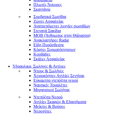
Πλωτές Άγκυρες
Σκαντάγιο
Συμβατικά Σωσίβια
Ζώνες Ασφαλείας
Ανατρεπόμενες λυχνίες σωσιβίων
Στεγανά Σακίδια
ΜΟΒ (Άνθρωπος στην Θάλασσα)
Ανακλαστήρες Radar
Είδη Πυρόσβεσης
Κόφτες Συρματόσχοινων
Κουβάδες
Σκάλες Ασφαλείας
Υδραυλικα, Σωληνες & Αντλιες
Ντους & Σωλήνες
Χειροκίνητες Αντλίες Σεντίνας
Εύκαμπτα ντεπόζιτα νερού
Ναυτικές Τουαλέτες
Μηχανισμοί Σωλήνας
Ντεπόζιτα Νερού
Αντλίες Σκαφών & Εξαρτήματα
Μείκτες & Βρύσες
Νεροχύτες