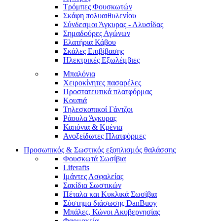
Τρόμπες Φουσκωτών
Σκάφη πολυαιθυλενίου
Σύνδεσμοι Άγκυρας - Αλυσίδας
Σημαδούρες Αγώνων
Ελατήρια Κάβου
Σκάλες Επιβίβασης
Ηλεκτρικές Εξωλέμβιες
Μπαλόνια
Χειροκίνητες πασαρέλες
Προστατευτικά πλατφόρμας
Κουπιά
Τηλεσκοπικοί Γάντζοι
Ράουλα Άγκυρας
Καπόνια & Κρένια
Ανοξείδωτες Πλατφόρμες
Προσωπικός & Σωστικός εξοπλισμός θαλάσσης
Φουσκωτά Σωσίβια
Liferafts
Ιμάντες Ασφαλείας
Σακίδια Σωστικών
Πέταλα και Κυκλικά Σωσίβια
Σύστημα διάσωσης DanBuoy
Μπάλες, Κώνοι Ακυβερνησίας
Φαρμακεία