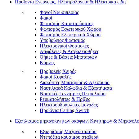
Προϊοντα Ενεργειας, Ηλεκτρολογικα & Ηλεκτρικα ειδη
Φανοί Ναυσιπλοΐας
Φακοί
Φωτισμός Καταστρώματος
Φωτισμός Εσωτερικού Χώρου
Φωτισμός Εξωτερικού Χώρου
Υποβρύχιος Φωτισμός
Ηλεκτρονικοί Φορτιστές
Ασφάλειες & Ασφαλειοθήκες
Θήκες & Βάσεις Μπαταριών
Κόρνες
Προβολείς Χειρός
Φακοί Κεφαλής
Διακόπτες Μπαταρίας & Αξεσουάρ
Ναυτιλιακά Καλώδια & Εξαρτήματα
Ναυτικές Γεννήτριες Πετρελαίου
Ρευματολήπτες & Πρίζες
Ηλεκτρουδραυλικές μονάδες
Προϊόντα Carling Switch
Εξοπλισμος μηχανοκινητων σκαφων, Κινητηρων & Μηχανολο
Εξαερισμός Μηχανοστασίου
Ντεπόζιτα καυσίμου σταθερά