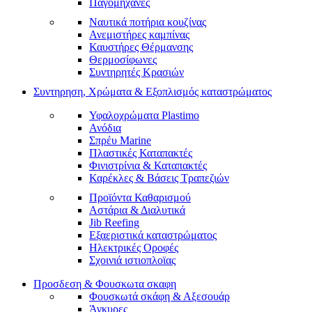
Παγομηχανές
Ναυτικά ποτήρια κουζίνας
Ανεμιστήρες καμπίνας
Καυστήρες Θέρμανσης
Θερμοσίφωνες
Συντηρητές Κρασιών
Συντηρηση, Χρώματα & Εξοπλισμός καταστρώματος
Υφαλοχρώματα Plastimo
Ανόδια
Σπρέυ Marine
Πλαστικές Καταπακτές
Φινιστρίνια & Καταπακτές
Καρέκλες & Βάσεις Τραπεζιών
Προϊόντα Καθαρισμού
Αστάρια & Διαλυτικά
Jib Reefing
Εξαεριστικά καταστρώματος
Ηλεκτρικές Οροφές
Σχοινιά ιστιοπλοϊας
Προσδεση & Φουσκωτα σκαφη
Φουσκωτά σκάφη & Αξεσουάρ
Άγκυρες