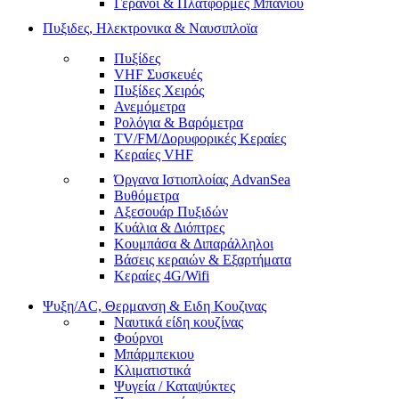
Γερανοί & Πλατφόρμες Μπάνιου
Πυξιδες, Ηλεκτρονικα & Ναυσιπλοϊα
Πυξίδες
VHF Συσκευές
Πυξίδες Χειρός
Ανεμόμετρα
Ρολόγια & Βαρόμετρα
ΤV/FM/Δορυφορικές Κεραίες
Κεραίες VHF
Όργανα Ιστιοπλοίας AdvanSea
Βυθόμετρα
Αξεσουάρ Πυξιδών
Κυάλια & Διόπτρες
Κουμπάσα & Διπαράλληλοι
Βάσεις κεραιών & Εξαρτήματα
Κεραίες 4G/Wifi
Ψυξη/AC, Θερμανση & Ειδη Κουζινας
Ναυτικά είδη κουζίνας
Φούρνοι
Μπάρμπεκιου
Κλιματιστικά
Ψυγεία / Καταψύκτες